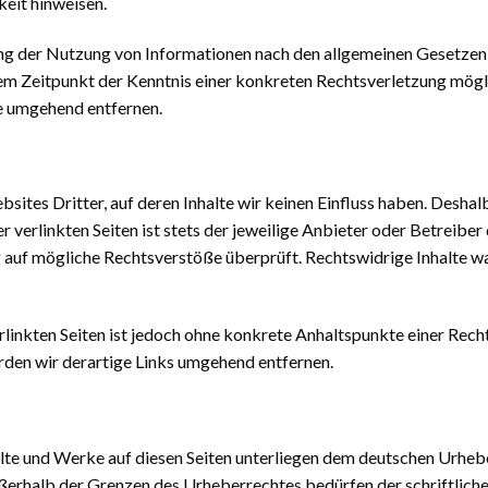
keit hinweisen.
ng der Nutzung von Informationen nach den allgemeinen Gesetzen 
dem Zeitpunkt der Kenntnis einer konkreten Rechtsverletzung mö
e umgehend entfernen.
ites Dritter, auf deren Inhalte wir keinen Einfluss haben. Deshal
 verlinkten Seiten ist stets der jeweilige Anbieter oder Betreiber 
 auf mögliche Rechtsverstöße überprüft. Rechtswidrige Inhalte w
erlinkten Seiten ist jedoch ohne konkrete Anhaltspunkte einer Rech
en wir derartige Links umgehend entfernen.
halte und Werke auf diesen Seiten unterliegen dem deutschen Urhebe
ßerhalb der Grenzen des Urheberrechtes bedürfen der schriftlich