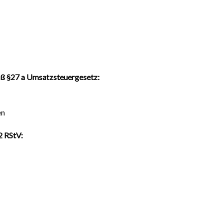
ß §27 a Umsatzsteuergesetz:
en
2 RStV: