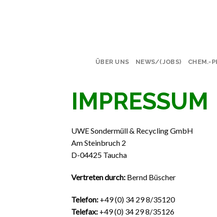
Skip
to
content
ÜBER UNS
NEWS/(JOBS)
CHEM.-P
IMPRESSUM
UWE Sondermüll & Recycling GmbH
Am Steinbruch 2
D-04425 Taucha
Vertreten durch:
Bernd Büscher
Telefon:
+49 (0) 34 29 8/35120
Telefax:
+49 (0) 34 29 8/35126