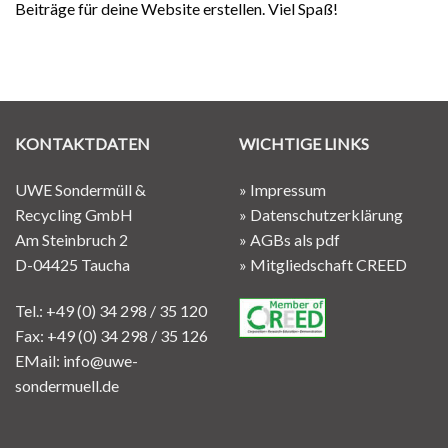
Beiträge für deine Website erstellen. Viel Spaß!
KONTAKTDATEN
WICHTIGE LINKS
UWE Sondermüll &
»
Impressum
Recycling GmbH
»
Datenschutzerklärung
Am Steinbruch 2
»
AGBs als pdf
D-04425 Taucha
»
Mitgliedschaft CREED
Tel.:
+49 (0) 34 298 / 35 120
Fax:
+49 (0) 34 298 / 35 126
EMail:
info@uwe-
sondermuell.de